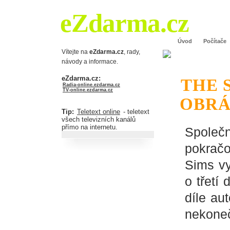
eZdarma.cz
Úvod
Počítače
Vítejte na
eZdarma.cz
, rady,
návody a informace.
eZdarma.cz:
THE 
Radia-online.ezdarma.cz
TV-online.ezdarma.cz
OBR
Tip:
Teletext online
- teletext
všech televizních kanálů
přímo na internetu.
Společ
pokračo
Sims vy
o třetí
díle au
nekoneč