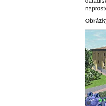
datadis
naprost
Obrázk