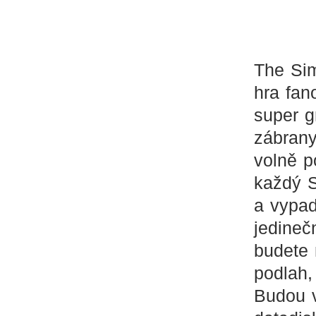
The Sim
hra fan
super g
zábrany
volně p
každý S
a vypad
jedineč
budete 
podlah,
Budou 