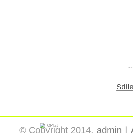
««
Sdíle
© Copyright 2014,
admin
|