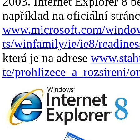
2003. Internet Explorer 8 b
například na oficiální strán
www.microsoft.com/window
ts/winfamily/ie/ie8/readiness
která je na adrese
www.stahu
te/prohlizece_a_rozsireni/on