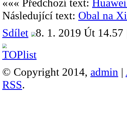
««« Předchozí text:
Huawei
Následující text:
Obal na X
Sdílet
8. 1. 2019 Út 14.57 
© Copyright 2014,
admin
|
RSS
.