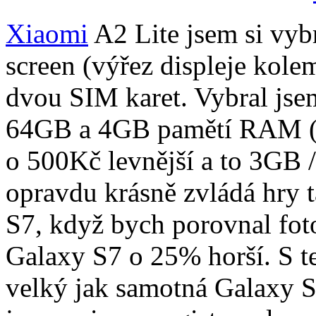
Xiaomi
A2 Lite jsem si vyb
screen (výřez displeje kole
dvou SIM karet. Vybral jsem
64GB a 4GB pamětí RAM (na 
o 500Kč levnější a to 3GB 
opravdu krásně zvládá hry 
S7, když bych porovnal foto
Galaxy S7 o 25% horší. S te
velký jak samotná Galaxy S7