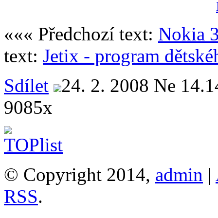
««« Předchozí text:
Nokia 
text:
Jetix - program dětsk
Sdílet
24. 2. 2008 Ne 14.1
9085x
© Copyright 2014,
admin
|
RSS
.